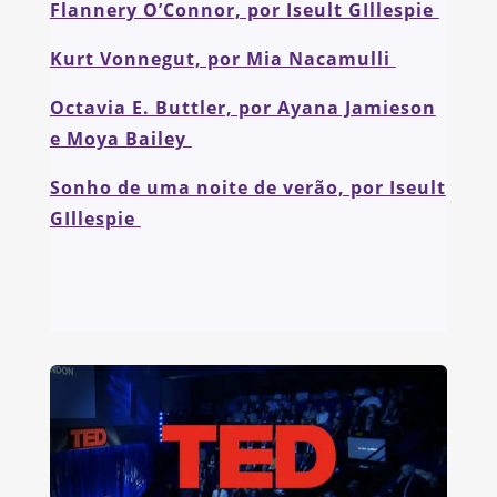
Flannery O’Connor, por Iseult GIllespie
Kurt Vonnegut, por Mia Nacamulli
Octavia E. Buttler, por Ayana Jamieson
e Moya Bailey
Sonho de uma noite de verão, por Iseult
GIllespie