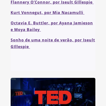
Flannery O’Connor, por Iseult GIllespie
Kurt Vonnegut, por Mia Nacamulli
Octavia E. Buttler, por Ayana Jamieson
e Moya Bailey
Sonho de uma noite de verão, por Iseult
GIllespie