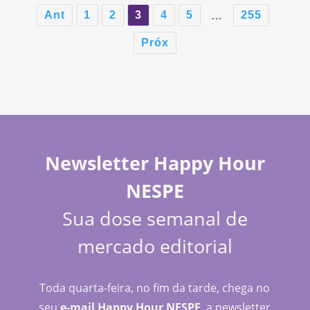
Ant
1
2
3
4
5
255
…
Próx
Newsletter Happy Hour
NESPE
Sua dose semanal de
mercado editorial
Toda quarta-feira, no fim da tarde, chega no
seu
e-mail Happy Hour NESPE
, a newsletter