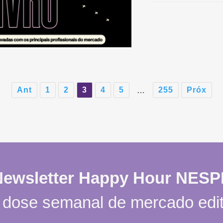
Ant
1
2
3
4
5
255
Próx
…
Newsletter Happy Hour NESP
dose semanal de mercado edit