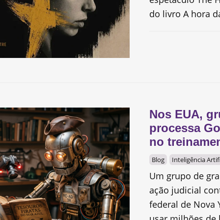
do livro A hora da
Nos EUA, gr
processa Go
no treiname
Blog
Inteligência Artif
Um grupo de gra
ação judicial co
federal de Nova 
usar milhões de l