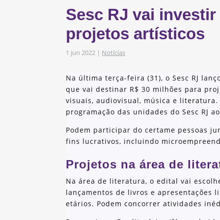
s
Sesc RJ vai investi
obre os nossos
projetos artísticos
1 jun 2022
|
Notícias
as e Iniciativas
Na última terça-feira (31), o Sesc RJ lan
que vai destinar R$ 30 milhões para proj
visuais, audiovisual, música e literatura
programação das unidades do Sesc RJ ao
Podem participar do certame pessoas jur
fins lucrativos, incluindo microempreend
Projetos na área de litera
Na área de literatura, o edital vai escolh
lançamentos de livros e apresentações li
etários. Podem concorrer atividades inéd