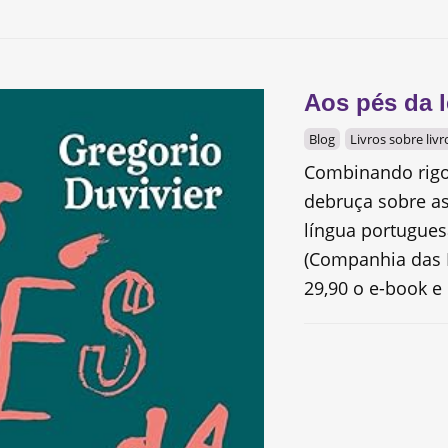
Aos pés da l
Blog
Livros sobre livr
Combinando rigor
debruça sobre as
língua portuguesa
(Companhia das L
29,90 o e-book e 