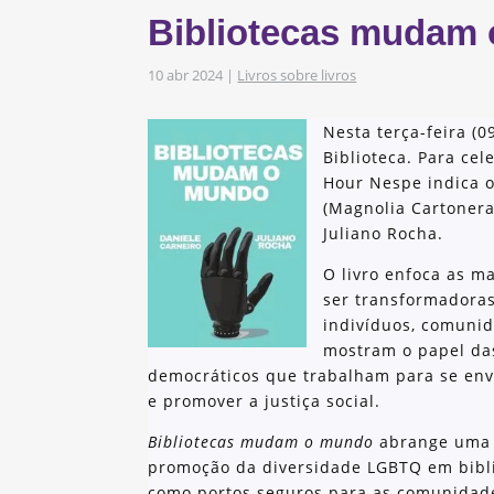
s
Bibliotecas mudam
obre os nossos
10 abr 2024
|
Livros sobre livros
Nesta terça-feira (
as e Iniciativas
Biblioteca. Para cel
Hour Nespe indica o
(Magnolia Cartonera,
Juliano Rocha.
O livro enfoca as m
ser transformadoras
indivíduos, comunid
mostram o papel das
democráticos que trabalham para se en
e promover a justiça social.
Bibliotecas mudam o mundo
abrange uma v
promoção da diversidade LGBTQ em bibli
como portos seguros para as comunidad