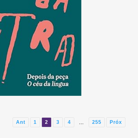
Ant
1
2
3
4
255
Próx
…