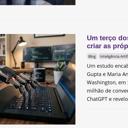
Um terço dos
criar as próp
Blog
Inteligência Artif
Um estudo encab
Gupta e Maria An
Washington, em S
milhão de conve
ChatGPT e revelo