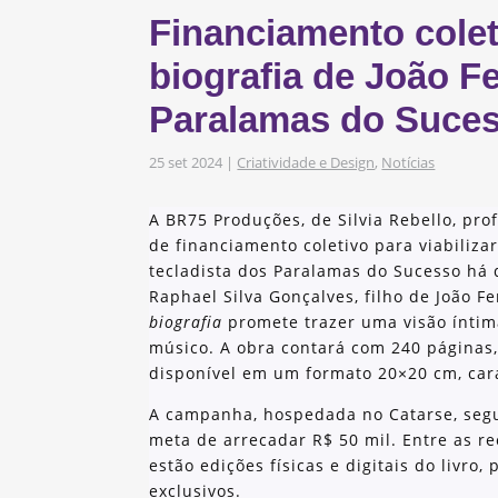
s
Financiamento coleti
obre os nossos
biografia de João Fe
Paralamas do Suce
as e Iniciativas
25 set 2024
|
Criatividade e Design
,
Notícias
A BR75 Produções, de Silvia Rebello, p
de financiamento coletivo para viabilizar
tecladista dos Paralamas do Sucesso há 
Raphael Silva Gonçalves, filho de João Fe
biografia
promete trazer uma visão íntima
músico. A obra contará com 240 páginas, 
disponível em um formato 20×20 cm, cara
A campanha, hospedada no Catarse, segu
meta de arrecadar R$ 50 mil. Entre as r
estão edições físicas e digitais do livro,
exclusivos.