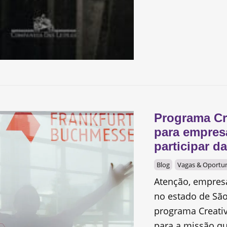
Programa Cr
para empres
participar d
Blog
Vagas & Oportu
Atenção, empresa
no estado de São
programa Creativ
para a missão qu