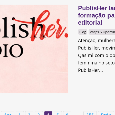
PublisHer l
formação pa
editorial
Blog
Vagas & Oportu
Atenção, mulhere
PublisHer, movi
Qasimi com o obj
feminina no setor
PublisHer...