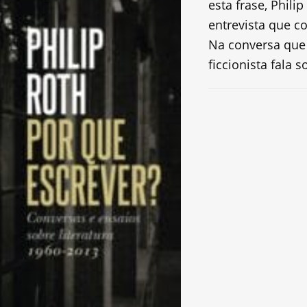
esta frase, Phil
entrevista que c
Na conversa que
ficcionista fala s