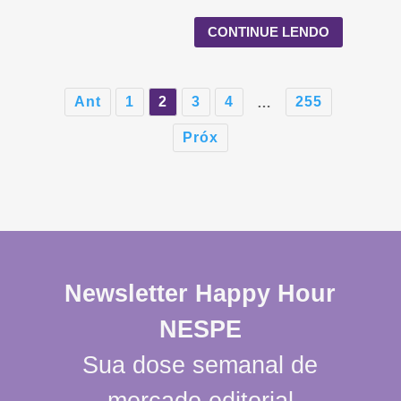
CONTINUE LENDO
Ant
1
2
3
4
255
…
Próx
Newsletter Happy Hour
NESPE
Sua dose semanal de
mercado editorial