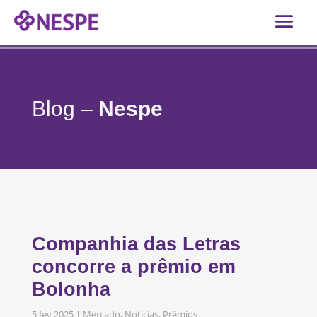
Blog –
Nespe
Companhia das Letras
concorre a prêmio em
Bolonha
5 fev 2025
|
Mercado
,
Notícias
,
Prêmios