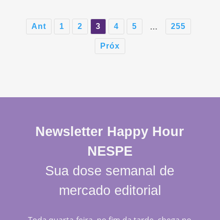
Ant
1
2
3
4
5
255
…
Próx
Newsletter Happy Hour
NESPE
Sua dose semanal de
mercado editorial