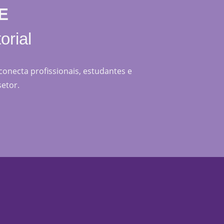
E
orial
 conecta profissionais, estudantes e
setor.