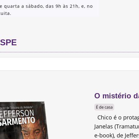
e quarta a sábado, das 9h às 21h, e, no
uita.
SPE
O mistério d
É de casa
Chico é o protag
Janelas (Tramatur
e-book), de Jeffe