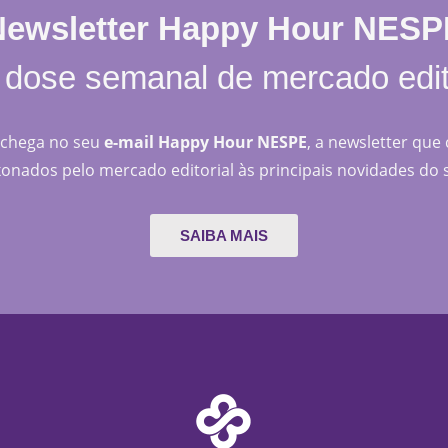
Newsletter Happy Hour NESP
dose semanal de mercado edit
, chega no seu
e-mail Happy Hour NESPE
, a newsletter que
onados pelo mercado editorial às principais novidades do 
SAIBA MAIS