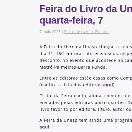
s
Feira do Livro da 
obre os nossos
quarta-feira, 7
7 maio 2025
|
Feiras de Livros e Eventos
as e Iniciativas
A Feira do Livro da Unesp chegou a sua 
dia 11, 160 editoras oferecem seus resp
desconto, no evento que acontece no câ
Metrô Palmeiras-Barra Funda.
Entre as editoras estão casas como Comp
(confira a lista das editoras
aqui
).
O site da Feira conta, ainda, com um bus
enviadas pelas editoras participantes. D
livro favorito por editora, título, autor 
A Feira da Unesp tem ainda uma program
aqui
.