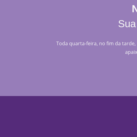
Sua 
Toda quarta-feira, no fim da tarde
apaix