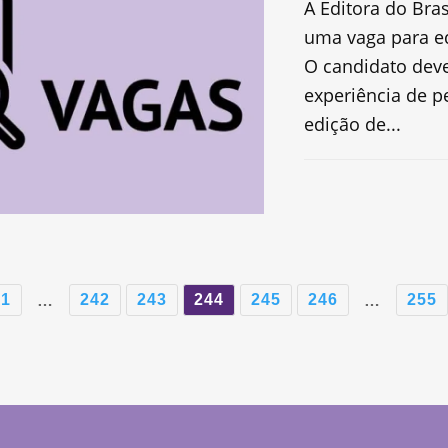
A Editora do Bras
uma vaga para ed
O candidato deve
experiência de 
edição de...
1
242
243
244
245
246
255
…
…