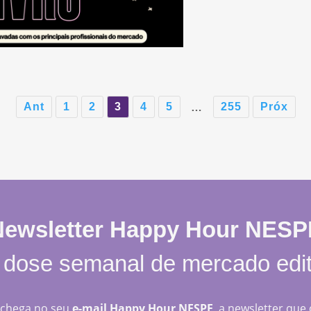
Ant
1
2
3
4
5
255
Próx
…
Newsletter Happy Hour NESP
dose semanal de mercado edit
, chega no seu
e-mail Happy Hour NESPE
, a newsletter que