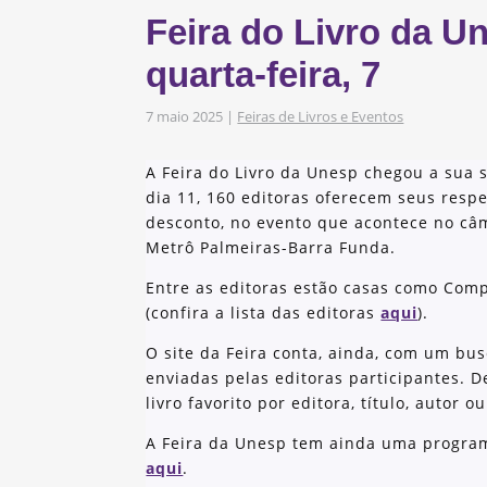
s
Feira do Livro da 
obre os nossos
quarta-feira, 7
7 maio 2025
|
Feiras de Livros e Eventos
as e Iniciativas
A Feira do Livro da Unesp chegou a sua 
dia 11, 160 editoras oferecem seus resp
desconto, no evento que acontece no câ
Metrô Palmeiras-Barra Funda.
Entre as editoras estão casas como Comp
(confira a lista das editoras
aqui
).
O site da Feira conta, ainda, com um bus
enviadas pelas editoras participantes. D
livro favorito por editora, título, autor 
A Feira da Unesp tem ainda uma program
aqui
.