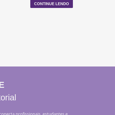
CONTINUE LENDO
E
orial
 conecta profissionais, estudantes e