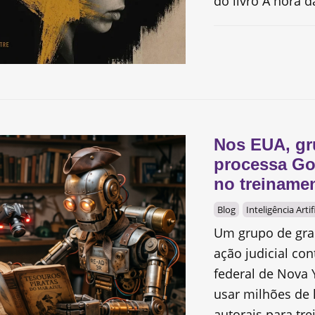
do livro A hora da
Nos EUA, gr
processa Go
no treiname
Blog
Inteligência Artif
Um grupo de gra
ação judicial co
federal de Nova 
usar milhões de l
autorais para trei