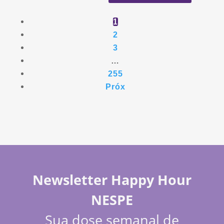
1
2
3
…
255
Próx
Newsletter Happy Hour
NESPE
Sua dose semanal de