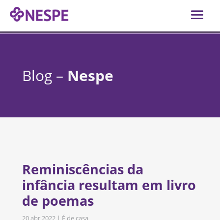
Blog –
Nespe
Reminiscências da
infância resultam em livro
de poemas
20 abr 2022
|
É de casa