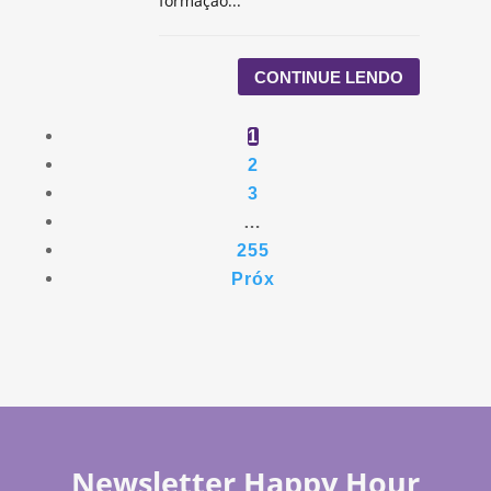
formação...
CONTINUE LENDO
1
2
3
…
255
Próx
Newsletter Happy Hour