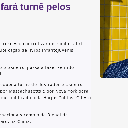
 fará turnê pelos
in resolveu concretizar um sonho: abrir,
blicação de livros infantojuvenis
o brasileiro, passa a fazer sentido
l.
quena turnê do ilustrador brasileiro
 por Massachusetts e por Nova York para
 aqui publicado pela HarperCollins. O livro
rnacionais como o da Bienal de
ard, na China.