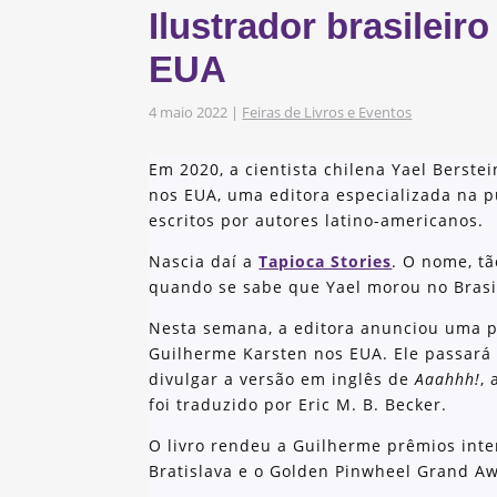
Ilustrador brasileiro
s
obre os nossos
EUA
4 maio 2022
|
Feiras de Livros e Eventos
as e Iniciativas
Em 2020, a cientista chilena Yael Berste
nos EUA, uma editora especializada na pu
escritos por autores latino-americanos.
Nascia daí a
Tapioca Stories
. O nome, tã
quando se sabe que Yael morou no Brasi
Nesta semana, a editora anunciou uma pe
Guilherme Karsten nos EUA. Ele passará
divulgar a versão em inglês de
Aaahhh!
,
foi traduzido por Eric M. B. Becker.
O livro rendeu a Guilherme prêmios inte
Bratislava e o Golden Pinwheel Grand Aw