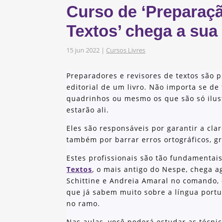
Curso de ‘Preparaç
s
obre os nossos
Textos’ chega a sua
15 jun 2022
|
Cursos Livres
as e Iniciativas
Preparadores e revisores de textos são p
editorial de um livro. Não importa se de 
quadrinhos ou mesmo os que são só ilus
estarão ali.
Eles são responsáveis por garantir a cl
também por barrar erros ortográficos, g
Estes profissionais são tão fundamentai
Textos
, o mais antigo do Nespe, chega 
Schittine e Andreia Amaral no comando, 
que já sabem muito sobre a língua portu
no ramo.
Nas aulas, você poderá estudar as técnic