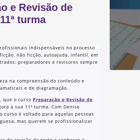
ão e Revisão de
 11ª turma
rofissionais indispensáveis no processo
ficção, não ficção, autoajuda, infantil, em
trados: preparadores e revisores sempre
areza na compreensão do conteúdo e
ramaticais e de diagramação.
s, que o curso
Preparação e Revisão de
agora a sua 11ª turma. Com Denise
o curso é voltado para aquelas pessoas
guesa, mas querem se profissionalizar
as de revisão de texto e conhecer o