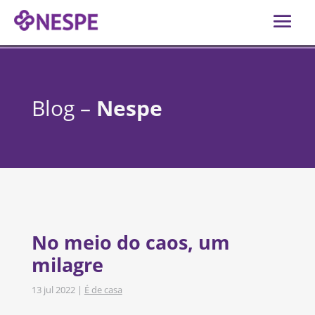
Blog –
Nespe
No meio do caos, um
milagre
13 jul 2022
|
É de casa