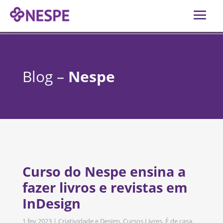
Blog –
Nespe
Curso do Nespe ensina a
fazer livros e revistas em
InDesign
1 fev 2023
|
Criatividade e Design
,
Cursos Livres
,
É de casa
,