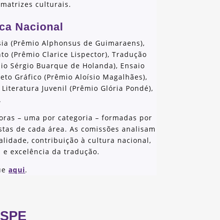
 matrizes culturais.
eca Nacional
sia (Prêmio Alphonsus de Guimaraens),
o (Prêmio Clarice Lispector), Tradução
mio Sérgio Buarque de Holanda), Ensaio
jeto Gráfico (Prêmio Aloísio Magalhães),
, Literatura Juvenil (Prêmio Glória Pondé),
.
oras – uma por categoria – formadas por
stas de cada área. As comissões analisam
nalidade, contribuição à cultura nacional,
s e excelência da tradução.
que
aqui
.
SPE