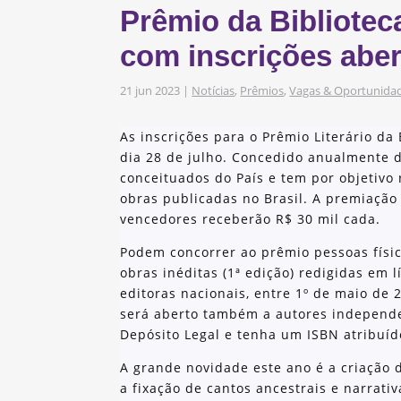
Prêmio da Bibliotec
s
obre os nossos
com inscrições abert
21 jun 2023
|
Notícias
,
Prêmios
,
Vagas & Oportunida
as e Iniciativas
As inscrições para o Prêmio Literário da 
dia 28 de julho. Concedido anualmente 
conceituados do País e tem por objetivo
obras publicadas no Brasil. A premiação
vencedores receberão R$ 30 mil cada.
Podem concorrer ao prêmio pessoas físic
obras inéditas (1ª edição) redigidas em 
editoras nacionais, entre 1º de maio de 
será aberto também a autores independe
Depósito Legal e tenha um ISBN atribuíd
A grande novidade este ano é a criação d
a fixação de cantos ancestrais e narrativ