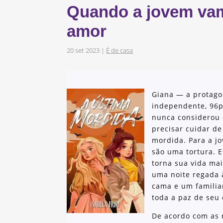
Quando a jovem va
s
obre os nossos
amor
20 set 2023
|
É de casa
as e Iniciativas
Giana — a protago
independente, 96pp
nunca considerou
precisar cuidar d
mordida. Para a j
são uma tortura. 
torna sua vida mai
uma noite regada 
cama e um familiar
toda a paz de seu
De acordo com as r