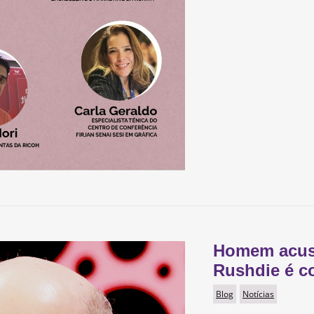
Homem acus
Rushdie é c
Blog
Notícias