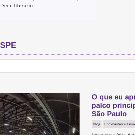
êmio literário.
SPE
O que eu ap
palco princi
São Paulo
Blog
Entrevistas e Ensa
Nesta terça-feira, dia