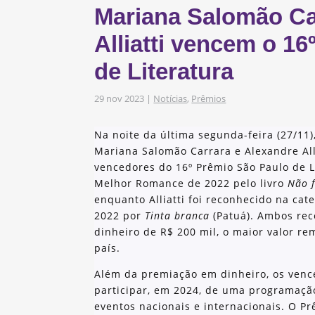
Mariana Salomão Ca
s
obre os nossos
Alliatti vencem o 1
de Literatura
as e Iniciativas
29 nov 2023
|
Notícias
,
Prêmios
Na noite da última segunda-feira (27/11),
Mariana Salomão Carrara e Alexandre Al
vencedores do 16º Prêmio São Paulo de L
Melhor Romance de 2022 pelo livro
Não 
enquanto Alliatti foi reconhecido na ca
2022 por
Tinta branca
(Patuá). Ambos re
dinheiro de R$ 200 mil, o maior valor re
país.
Além da premiação em dinheiro, os venc
participar, em 2024, de uma programação
eventos nacionais e internacionais. O P