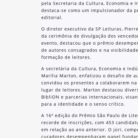
pela Secretaria da Cultura, Economia e I
destaca-se como um impulsionador da pro
editorial.
O diretor executivo da SP Leituras, Pie
da cerimônia de divulgação dos vencedor
evento, destacou que o prêmio desempe
de autores consagrados e na visibilidade
formação de leitores.
A secretária da Cultura, Economia e Indú
Marília Marton, enfatizou o desafio de a
convidou os presentes a colaborarem na
lugar de leitores. Marton destacou divers
BibliON e parcerias internacionais, visa
para a identidade e o senso crítico.
A 16ª edição do Prêmio São Paulo de Lite
recorde de inscrições, com 453 candidat
em relação ao ano anterior. O júri, co
curadores desempenharam papel fundame