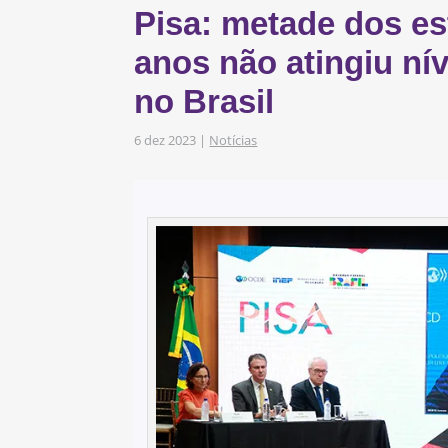
Pisa: metade dos es
s
obre os nossos
anos não atingiu nív
no Brasil
as e Iniciativas
6 dez 2023
|
Notícias