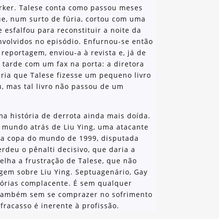
orker. Talese conta como passou meses
ue, num surto de fúria, cortou com uma
 esfalfou para reconstituir a noite da
nvolvidos no episódio. Enfurnou-se então
eportagem, enviou-a à revista e, já de
 tarde com um fax na porta: a diretora
eria que Talese fizesse um pequeno livro
u, mas tal livro não passou de um
 história de derrota ainda mais doída.
 mundo atrás de Liu Ying, uma atacante
 da copa do mundo de 1999, disputada
erdeu o pênalti decisivo, que daria a
elha a frustração de Talese, que não
em sobre Liu Ying. Septuagenário, Gay
mórias complacente. É sem qualquer
também sem se comprazer no sofrimento
fracasso é inerente à profissão.