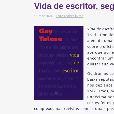
Vida de escritor, s
s
obre os nossos
11 mar 2024
|
Livros sobre livros
Vida de escrit
Trad.: Donald
as e Iniciativas
além de uma a
sobre o ofíci
aos que por e
encontrar uma
divisar sua v
Os dramas co
baixa reputa
nos dez anos
York Times, n
undécima hor
cortes feitos
complexos nas revistas com as quais pas