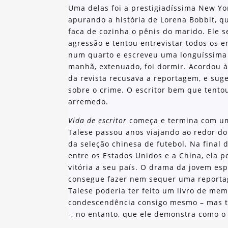
Uma delas foi a prestigiadíssima New Y
apurando a história de Lorena Bobbit, q
faca de cozinha o pênis do marido. Ele se
agressão e tentou entrevistar todos os e
num quarto e escreveu uma longuíssima r
manhã, extenuado, foi dormir. Acordou à
da revista recusava a reportagem, e sug
sobre o crime. O escritor bem que tento
arremedo.
Vida de escritor
começa e termina com uma
Talese passou anos viajando ao redor do
da seleção chinesa de futebol. Na final
entre os Estados Unidos e a China, ela p
vitória a seu país. O drama da jovem esp
consegue fazer nem sequer uma reportag
Talese poderia ter feito um livro de me
condescendência consigo mesmo – mas 
-, no entanto, que ele demonstra como o 