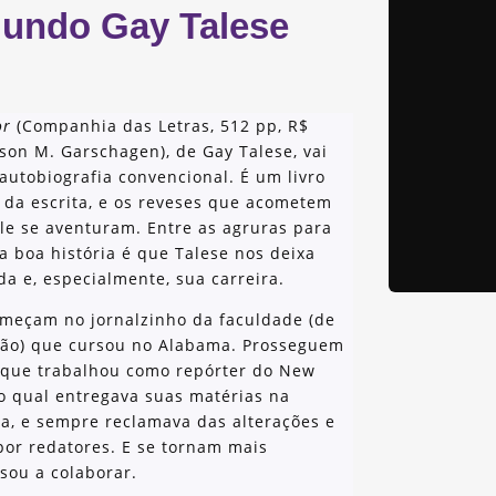
egundo Gay Talese
or
(Companhia das Letras, 512 pp, R$
son M. Garschagen), de Gay Talese, vai
utobiografia convencional. É um livro
o da escrita, e os reveses que acometem
le se aventuram. Entre as agruras para
 boa história é que Talese nos deixa
ida e, especialmente, sua carreira.
meçam no jornalzinho da faculdade (de
ção) que cursou no Alabama. Prosseguem
 que trabalhou como repórter do New
o qual entregava suas matérias na
a, e sempre reclamava das alterações e
 por redatores. E se tornam mais
sou a colaborar.