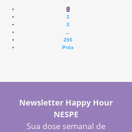
1
2
3
…
255
Próx
Newsletter Happy Hour
NESPE
Sua dose semanal de