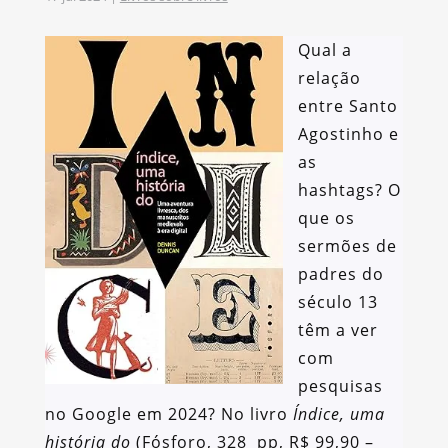
Qual a
relação
entre Santo
Agostinho e
as
hashtags? O
que os
sermões de
padres do
século 13
têm a ver
com
pesquisas
no Google em 2024? No livro
Índice, uma
história do
(Fósforo, 328 pp, R$ 99,90 –