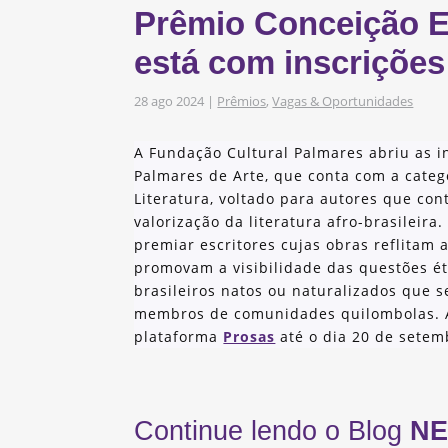
Prêmio Conceição Ev
s
obre os nossos
está com inscrições
28 ago 2024
|
Prêmios
,
Vagas & Oportunidades
as e Iniciativas
A Fundação Cultural Palmares abriu as i
Palmares de Arte, que conta com a categ
Literatura, voltado para autores que co
valorização da literatura afro-brasileira.
premiar escritores cujas obras reflitam 
promovam a visibilidade das questões étn
brasileiros natos ou naturalizados que 
membros de comunidades quilombolas. As
plataforma
Prosas
até o dia 20 de setem
Continue lendo o Blog
NE