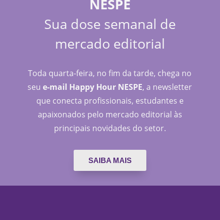
NESPE
Sua dose semanal de
mercado editorial
Toda quarta-feira, no fim da tarde, chega no
seu
e-mail Happy Hour NESPE
, a newsletter
que conecta profissionais, estudantes e
apaixonados pelo mercado editorial às
principais novidades do setor.
SAIBA MAIS