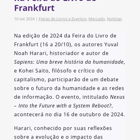
Frankfurt
10 set 2024
|
Feiras de Livros e Eventos
,
Mercado
,
Notícias
Na edição de 2024 da Feira do Livro de
Frankfurt (16 a 20/10), os autores Yuval
Noah Harari, historiador e autor de
Sapiens: Uma breve história da humanidade
,
e Kohei Saito, filósofo e crítico do
capitalismo, participarão de um debate
sobre o futuro da humanidade e as redes
de informação. O evento, intitulado
Nexus
– Into the Future with a System Reboot?
,
acontecerá no dia 16 de outubro de 2024.
Harari, conhecido por suas reflexões
sobre a evolução e o impacto das