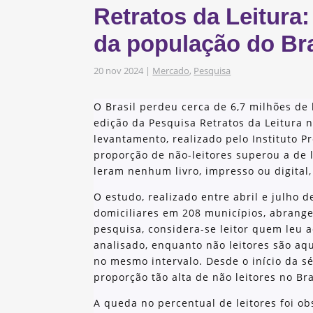
Retratos da Leitura
s
obre os nossos
da população do Bras
20 nov 2024
|
Mercado
,
Pesquisa
as e Iniciativas
O Brasil perdeu cerca de 6,7 milhões de 
edição da Pesquisa Retratos da Leitura no
levantamento, realizado pelo Instituto Pr
proporção de não-leitores superou a de l
leram nenhum livro, impresso ou digital,
O estudo, realizado entre abril e julho d
domiciliares em 208 municípios, abrange
pesquisa, considera-se leitor quem leu 
analisado, enquanto não leitores são aq
no mesmo intervalo. Desde o início da s
proporção tão alta de não leitores no Bra
A queda no percentual de leitores foi ob