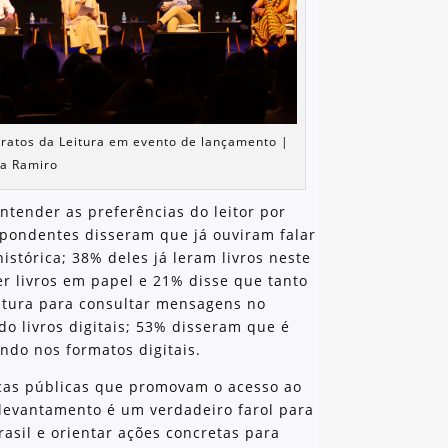
tratos da Leitura em evento de lançamento |
la Ramiro
ntender as preferências do leitor por
espondentes disseram que já ouviram falar
histórica; 38% deles já leram livros neste
ler livros em papel e 21% disse que tanto
itura para consultar mensagens no
o livros digitais; 53% disseram que é
endo nos formatos digitais.
icas públicas que promovam o acesso ao
O levantamento é um verdadeiro farol para
asil e orientar ações concretas para