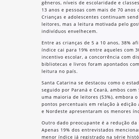
gêneros, níveis de escolaridade e classe
13 anos e pessoas com mais de 70 anos o
Crianças e adolescentes continuam send
leitores, mas a leitura motivada pelo go
indivíduos envelhecem.
Entre as crianças de 5 a 10 anos, 38% a
índice cai para 19% entre aqueles com 3
incentivo escolar, a concorrência com dis
bibliotecas e livros foram apontados co
leitura no país.
Santa Catarina se destacou como o estad
seguido por Paraná e Ceará, ambos com 5
uma maioria de leitores (53%), embora 
pontos percentuais em relação à edição 
e Nordeste apresentaram os menores índi
Outro dado preocupante é a redução da s
Apenas 19% dos entrevistados mencionara
menor índice já registrado na série hist