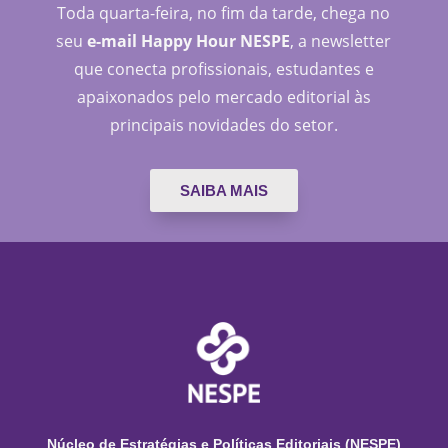
Toda quarta-feira, no fim da tarde, chega no
seu
e-mail Happy Hour NESPE
, a newsletter
que conecta profissionais, estudantes e
apaixonados pelo mercado editorial às
principais novidades do setor.
SAIBA MAIS
Núcleo de Estratégias e Políticas Editoriais (NESPE)