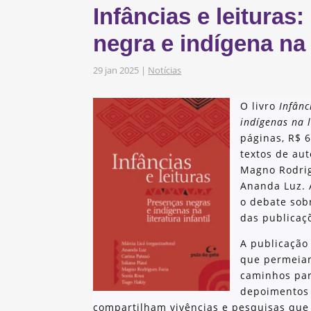
Infâncias e leituras
s
obre os nossos
negra e indígena na l
29 jan 2025
|
Notícias
as e Iniciativas
O livro
Infânc
indígenas na l
páginas, R$ 6
textos de aut
Magno Rodrigu
Ananda Luz. 
o debate sobr
das publicaçõ
A publicação 
que permeiam
caminhos par
depoimentos e
compartilham vivências e pesquisas que