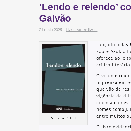
‘Lendo e relendo’ c
s
obre os nossos
Galvão
21 maio 2025
|
Livros sobre livros
as e Iniciativas
Lançado pelas 
sobre Azul, o l
oferece ao leit
crítica literár
O volume reúne
imprensa entre
que vão da resi
vigência da dit
cinema chinês, 
nomes como J. 
entre muitos o
Version 1.0.0
O livro eviden