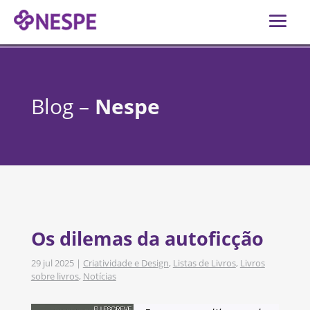
Blog –
Nespe
Os dilemas da autoficção
29 jul 2025
|
Criatividade e Design
,
Listas de Livros
,
Livros
sobre livros
,
Notícias