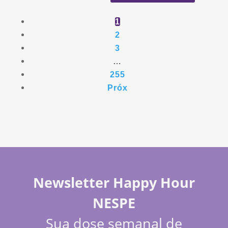
1
2
3
…
255
Próx
Newsletter Happy Hour
NESPE
Sua dose semanal de