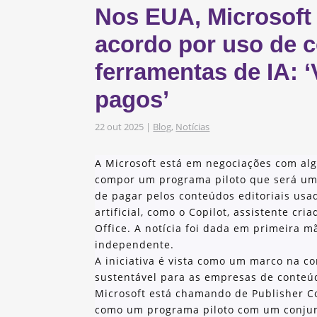
Nos EUA, Microsoft
s
obre os nossos
acordo por uso de 
ferramentas de IA: 
pagos’
as e Iniciativas
22 out 2025
|
Blog
,
Notícias
A Microsoft está em negociações com al
compor um programa piloto que será uma
de pagar pelos conteúdos editoriais usa
artificial, como o Copilot, assistente cr
Office. A notícia foi dada em primeira m
independente.
A iniciativa é vista como um marco na 
sustentável para as empresas de conteúd
Microsoft está chamando de Publisher C
como um programa piloto com um conjunt