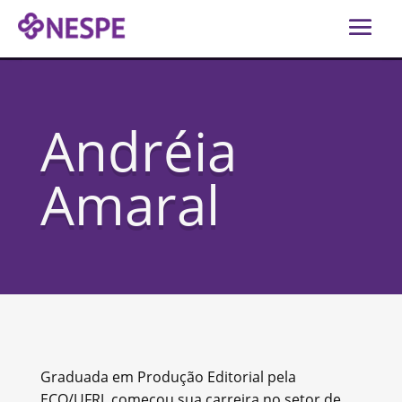
Andréia
Amaral
Graduada em Produção Editorial pela
ECO/UFRJ, começou sua carreira no setor de