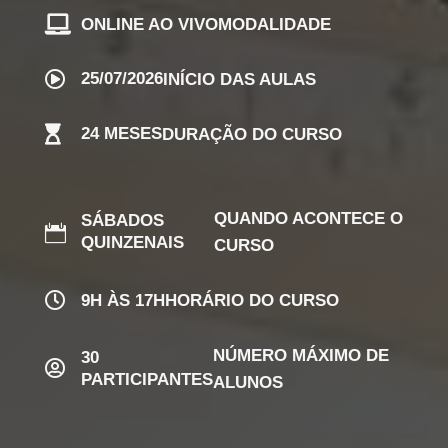

ONLINE AO VIVO
MODALIDADE

25/07/2026
INÍCIO DAS AULAS

24 MESES
DURAÇÃO DO CURSO
QUANDO ACONTECE O
SÁBADOS

QUINZENAIS
CURSO

9H ÀS 17H
HORÁRIO DO CURSO
NÚMERO MÁXIMO DE
30

PARTICIPANTES
ALUNOS